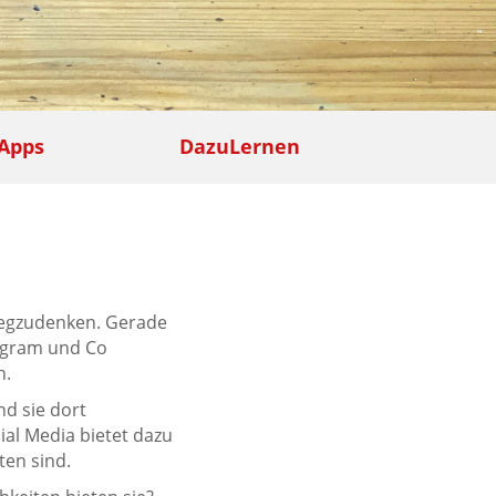
Apps
DazuLernen
wegzudenken. Gerade
tagram und Co
n.
nd sie dort
cial Media bietet dazu
ten sind.