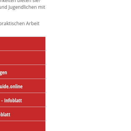
keiten bieten sie?
 und Jugendlichen mit
praktischen Arbeit
ngen
uide.online
- Infoblatt
blatt